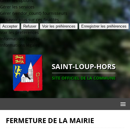
Gérer les options
Gérer les services
Gérer {vendor_count} fournisseurs
En savoir plus sur ces finalités
Accepter
Refuser
Voir les préférences
Enregistrer les préférences
Voir les préférences
Informations légales
Informations légales
SAINT-LOUP-HORS
SITE OFFICIEL DE LA COMMUNE
FERMETURE DE LA MAIRIE