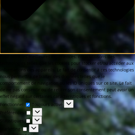
Pour offrir les meilleures expériences, nous utilisons des
technologies telles que les cookies pour stocker et/ou accéder aux
informations des appareils. Le fait de consentir à ces technologies
nous permettra de traiter des données telles que le
comportement de navigation ou les ID uniques sur ce site. Le fait
de ne pas consentir ou de retirer son consentement peut avoir un
effet négatif sur certaines caractéristiques et fonctions.
Fonctionnel
Toujours activé
Préférences
Statistiques
Marketing