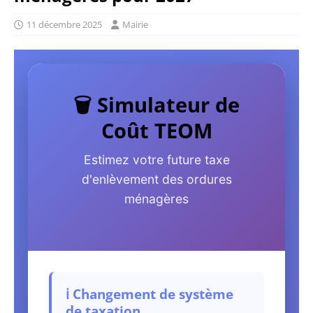
11 décembre 2025
Mairie
🗑️ Simulateur de
Coût TEOM
Estimez votre future taxe
d'enlèvement des ordures
ménagères
ℹ️ Changement de système
de taxation