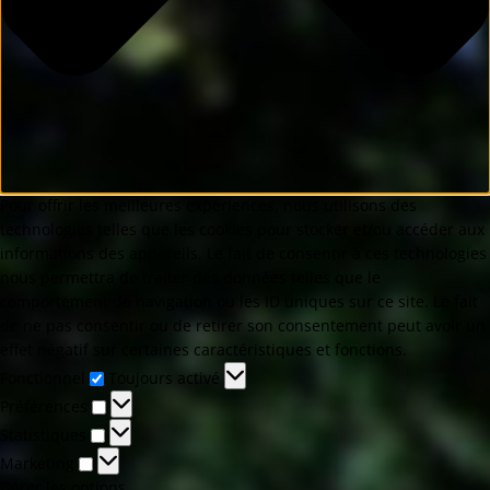
Pour offrir les meilleures expériences, nous utilisons des
technologies telles que les cookies pour stocker et/ou accéder aux
informations des appareils. Le fait de consentir à ces technologies
nous permettra de traiter des données telles que le
comportement de navigation ou les ID uniques sur ce site. Le fait
de ne pas consentir ou de retirer son consentement peut avoir un
effet négatif sur certaines caractéristiques et fonctions.
Fonctionnel
Toujours activé
Préférences
Statistiques
Marketing
Gérer les options