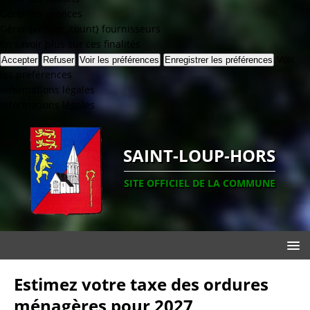
Gérer les services
Gérer {vendor_count} fournisseurs
En savoir plus sur ces finalités
Voir
Accepter
Refuser
Voir les préférences
Enregistrer les préférences
les préférences
Informations légales
Informations légales
SAINT-LOUP-HORS
SITE OFFICIEL DE LA COMMUNE
Estimez votre taxe des ordures
ménagères pour 2027