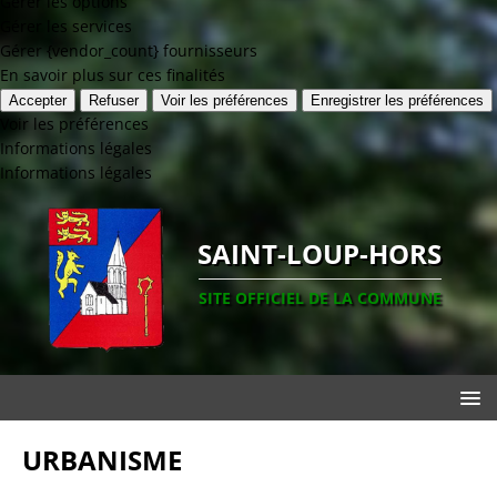
Gérer les options
Gérer les services
Gérer {vendor_count} fournisseurs
En savoir plus sur ces finalités
Accepter
Refuser
Voir les préférences
Enregistrer les préférences
Voir les préférences
Informations légales
Informations légales
SAINT-LOUP-HORS
SITE OFFICIEL DE LA COMMUNE
URBANISME