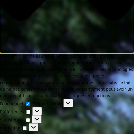
Pour offrir les meilleures expériences, nous utilisons des
technologies telles que les cookies pour stocker et/ou accéder aux
informations des appareils. Le fait de consentir à ces technologies
nous permettra de traiter des données telles que le
comportement de navigation ou les ID uniques sur ce site. Le fait
de ne pas consentir ou de retirer son consentement peut avoir un
effet négatif sur certaines caractéristiques et fonctions.
Fonctionnel
Toujours activé
Préférences
Statistiques
Marketing