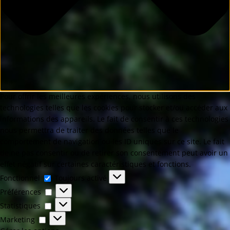
Pour offrir les meilleures expériences, nous utilisons des
technologies telles que les cookies pour stocker et/ou accéder aux
informations des appareils. Le fait de consentir à ces technologies
nous permettra de traiter des données telles que le
comportement de navigation ou les ID uniques sur ce site. Le fait
de ne pas consentir ou de retirer son consentement peut avoir un
effet négatif sur certaines caractéristiques et fonctions.
Fonctionnel
Toujours activé
Préférences
Statistiques
Marketing