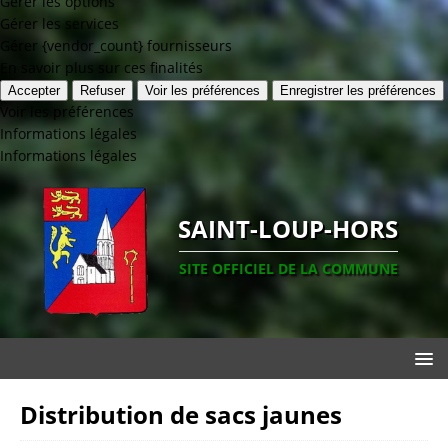
Gérer les options
Gérer les services
Gérer {vendor_count} fournisseurs
En savoir plus sur ces finalités
Accepter
Refuser
Voir les préférences
Enregistrer les préférences
Voir les préférences
Informations légales
Informations légales
SAINT-LOUP-HORS
SITE OFFICIEL DE LA COMMUNE
Distribution de sacs jaunes