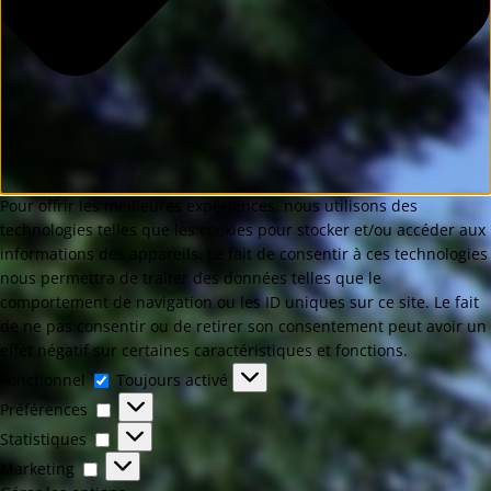
Pour offrir les meilleures expériences, nous utilisons des
technologies telles que les cookies pour stocker et/ou accéder aux
informations des appareils. Le fait de consentir à ces technologies
nous permettra de traiter des données telles que le
comportement de navigation ou les ID uniques sur ce site. Le fait
de ne pas consentir ou de retirer son consentement peut avoir un
effet négatif sur certaines caractéristiques et fonctions.
Fonctionnel
Toujours activé
Préférences
Statistiques
Marketing