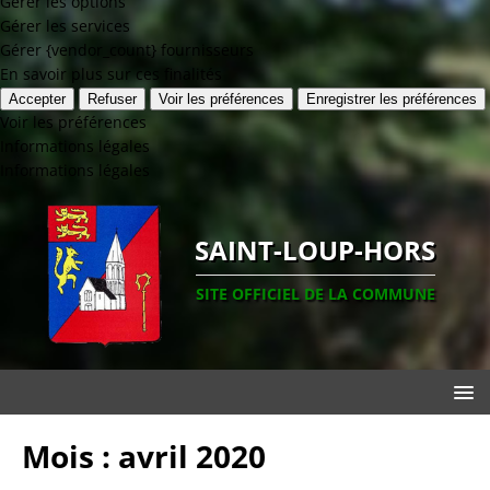
Gérer les options
Gérer les services
Gérer {vendor_count} fournisseurs
En savoir plus sur ces finalités
Accepter
Refuser
Voir les préférences
Enregistrer les préférences
Voir les préférences
Informations légales
Informations légales
SAINT-LOUP-HORS
SITE OFFICIEL DE LA COMMUNE
Mois :
avril 2020