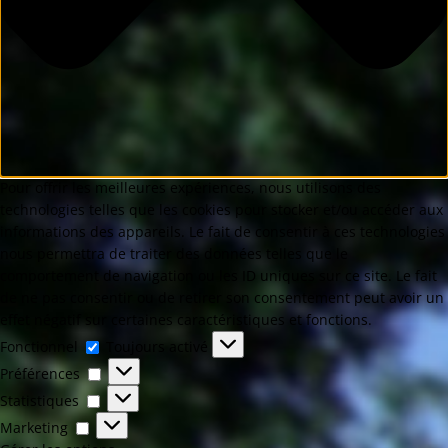
Pour offrir les meilleures expériences, nous utilisons des
technologies telles que les cookies pour stocker et/ou accéder aux
informations des appareils. Le fait de consentir à ces technologies
nous permettra de traiter des données telles que le
comportement de navigation ou les ID uniques sur ce site. Le fait
de ne pas consentir ou de retirer son consentement peut avoir un
effet négatif sur certaines caractéristiques et fonctions.
Fonctionnel
Toujours activé
Préférences
Statistiques
Marketing