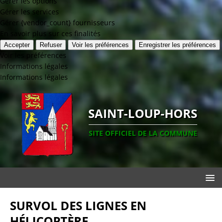
Gérer les options
Gérer les services
Gérer {vendor_count} fournisseurs
En savoir plus sur ces finalités
Accepter
Refuser
Voir les préférences
Enregistrer les préférences
Voir les préférences
Informations légales
Informations légales
SAINT-LOUP-HORS
SITE OFFICIEL DE LA COMMUNE
SURVOL DES LIGNES EN
HÉLICOPTÈRE