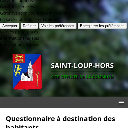
Gérer les options
Gérer les services
Gérer {vendor_count} fournisseurs
En savoir plus sur ces finalités
Accepter
Refuser
Voir les préférences
Enregistrer les préférences
Voir les préférences
Informations légales
Informations légales
SAINT-LOUP-HORS
SITE OFFICIEL DE LA COMMUNE
Questionnaire à destination des
habitants