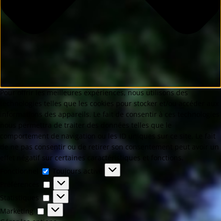
Pour offrir les meilleures expériences, nous utilisons des
technologies telles que les cookies pour stocker et/ou accéder aux
informations des appareils. Le fait de consentir à ces technologies
nous permettra de traiter des données telles que le
comportement de navigation ou les ID uniques sur ce site. Le fait
de ne pas consentir ou de retirer son consentement peut avoir un
effet négatif sur certaines caractéristiques et fonctions.
Fonctionnel
Toujours activé
Préférences
Statistiques
Marketing