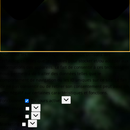
Pour offrir les meilleures expériences, nous utilisons des
technologies telles que les cookies pour stocker et/ou accéder aux
informations des appareils. Le fait de consentir à ces technologies
nous permettra de traiter des données telles que le
comportement de navigation ou les ID uniques sur ce site. Le fait
de ne pas consentir ou de retirer son consentement peut avoir un
effet négatif sur certaines caractéristiques et fonctions.
Fonctionnel
Toujours activé
Préférences
Statistiques
Marketing