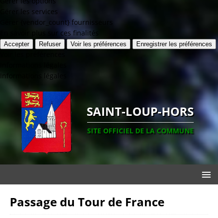
Gérer les options
Gérer les services
Gérer {vendor_count} fournisseurs
En savoir plus sur ces finalités
Accepter
Refuser
Voir les préférences
Enregistrer les préférences
Voir les préférences
Informations légales
Informations légales
SAINT-LOUP-HORS
SITE OFFICIEL DE LA COMMUNE
Passage du Tour de France