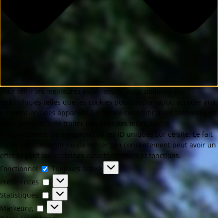
Pour offrir les meilleures expériences, nous utilisons des
technologies telles que les cookies pour stocker et/ou accéder aux
informations des appareils. Le fait de consentir à ces technologies
nous permettra de traiter des données telles que le
comportement de navigation ou les ID uniques sur ce site. Le fait
de ne pas consentir ou de retirer son consentement peut avoir un
effet négatif sur certaines caractéristiques et fonctions.
Fonctionnel
Toujours activé
Préférences
Statistiques
Marketing