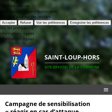
Gérer les options
Gérer les services
Gérer {vendor_count} fournisseurs
En savoir plus sur ces finalités
Accepter
Refuser
Voir les préférences
Enregistrer les préférences
Voir les préférences
Informations légales
Informations légales
SAINT-LOUP-HORS
SITE OFFICIEL DE LA COMMUNE
Campagne de sensibilisation
« réagir en cas d’attaque