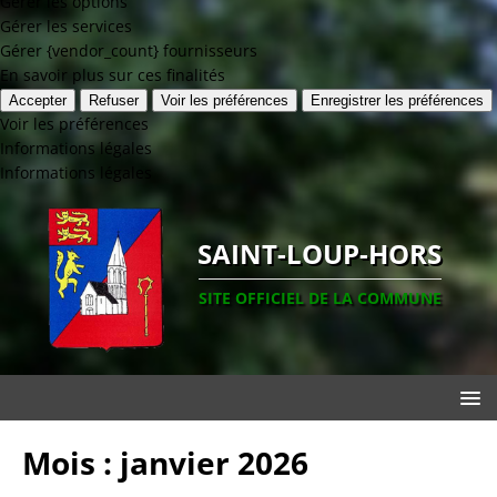
Gérer les options
Gérer les services
Gérer {vendor_count} fournisseurs
En savoir plus sur ces finalités
Accepter
Refuser
Voir les préférences
Enregistrer les préférences
Voir les préférences
Informations légales
Informations légales
SAINT-LOUP-HORS
SITE OFFICIEL DE LA COMMUNE
Mois :
janvier 2026