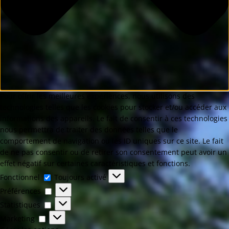
Pour offrir les meilleures expériences, nous utilisons des
technologies telles que les cookies pour stocker et/ou accéder aux
informations des appareils. Le fait de consentir à ces technologies
nous permettra de traiter des données telles que le
comportement de navigation ou les ID uniques sur ce site. Le fait
de ne pas consentir ou de retirer son consentement peut avoir un
effet négatif sur certaines caractéristiques et fonctions.
Fonctionnel
Toujours activé
Préférences
Statistiques
Marketing